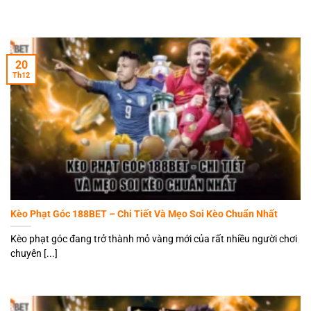
20
Th12
Kèo Phạt Góc 188BET – Chi Tiết Và Mẹo Soi Kèo Chuẩn Nhất
Kèo phạt góc đang trở thành mỏ vàng mới của rất nhiều người chơi
chuyên [...]