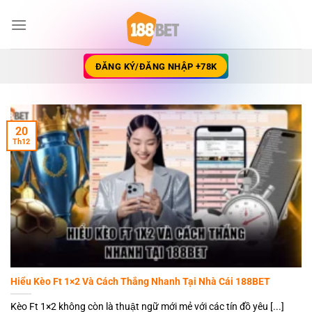
Bỏ
qua
nội
dung
ĐĂNG KÝ/ĐĂNG NHẬP +78K
20
Th12
Hiểu Kèo Ft 1×2 Và Cách Thắng Nhanh Tại Nhà Cái 188BET
Kèo Ft 1×2 không còn là thuật ngữ mới mẻ với các tín đồ yêu [...]