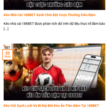
Kèo Nhà Cái 188BET Xanh Chín Đặt Cược Thưởng Siêu Đậm
Kèo nhà cái 188BET được phân tích dữ trên dữ liệu thực tế đảm bảo
[...]
20
Th12
Kèo Giữ Sạch Lưới Và Bí Kíp Bắt Kèo Ăn Tiền Đậm Tại 188BET