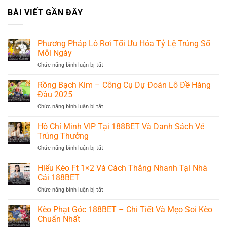
BÀI VIẾT GẦN ĐÂY
Phương Pháp Lô Rơi Tối Ưu Hóa Tỷ Lệ Trúng Số
Mỗi Ngày
ở
Chức năng bình luận bị tắt
Phương
Pháp
Rồng Bạch Kim – Công Cụ Dự Đoán Lô Đề Hàng
Lô
Đầu 2025
Rơi
ở
Chức năng bình luận bị tắt
Tối
Rồng
Ưu
Bạch
Hồ Chí Minh VIP Tại 188BET Và Danh Sách Vé
Hóa
Kim
Tỷ
Trúng Thưởng
–
Lệ
ở
Chức năng bình luận bị tắt
Công
Trúng
Hồ
Cụ
Số
Chí
Hiểu Kèo Ft 1×2 Và Cách Thắng Nhanh Tại Nhà
Dự
Mỗi
Minh
Đoán
Cái 188BET
Ngày
VIP
Lô
ở
Chức năng bình luận bị tắt
Tại
Đề
Hiểu
188BET
Hàng
Kèo
Kèo Phạt Góc 188BET – Chi Tiết Và Mẹo Soi Kèo
Và
Đầu
Ft
Danh
Chuẩn Nhất
2025
1×2
Sách