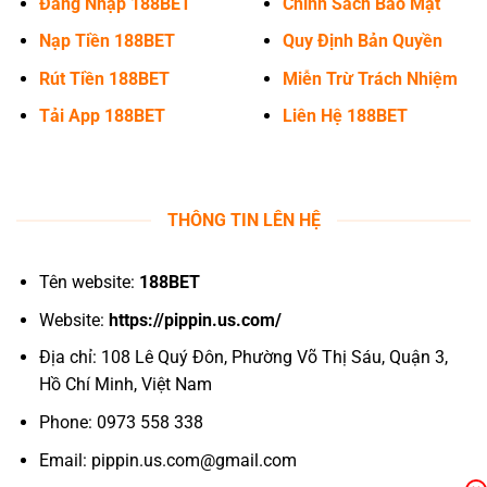
Đăng Nhập 188BET
Chính Sách Bảo Mật
Nạp Tiền 188BET
Quy Định Bản Quyền
Rút Tiền 188BET
Miễn Trừ Trách Nhiệm
Tải App 188BET
Liên Hệ 188BET
THÔNG TIN LÊN HỆ
Tên website:
188BET
Website:
https://pippin.us.com/
Địa chỉ:
108 Lê Quý Đôn, Phường Võ Thị Sáu, Quận 3,
Hồ Chí Minh, Việt Nam
Phone:
0973 558 338
Email:
pippin.us.com@gmail.com