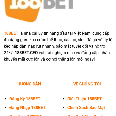
188BET
là nhà cái uy tín hàng đầu tại Việt Nam, cung cấp
đa dạng game cá cược thể thao, casino, slot, đá gà với tỷ lệ
kèo hấp dẫn, nạp rút nhanh, bảo mật tuyệt đối và hỗ trợ
24/7.
188BET.CEO
với trải nghiệm dịch vụ đẳng cấp, nhận
khuyến mãi cực lớn và cơ hội thắng lớn mỗi ngày!
HƯỚNG DẪN
VỀ CHÚNG TÔI
Đăng Ký 188BET
Giới Thiệu 188BET
Đăng Nhập 188BET
Chính Sách Bảo Mật