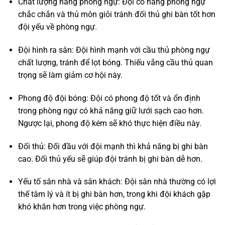
Chất lượng hàng phòng ngự: Đội có hàng phòng ngự
chắc chắn và thủ môn giỏi tránh đối thủ ghi bàn tốt hơn
đội yếu về phòng ngự.
Đội hình ra sân: Đội hình mạnh với cầu thủ phòng ngự
chất lượng, tránh để lọt bóng. Thiếu vắng cầu thủ quan
trọng sẽ làm giảm cơ hội này.
Phong độ đội bóng: Đội có phong độ tốt và ổn định
trong phòng ngự có khả năng giữ lưới sạch cao hơn.
Ngược lại, phong độ kém sẽ khó thực hiện điều này.
Đối thủ: Đối đầu với đội mạnh thì khả năng bị ghi bàn
cao. Đối thủ yếu sẽ giúp đội tránh bị ghi bàn dễ hơn.
Yếu tố sân nhà và sân khách: Đội sân nhà thường có lợi
thế tâm lý và ít bị ghi bàn hơn, trong khi đội khách gặp
khó khăn hơn trong việc phòng ngự.