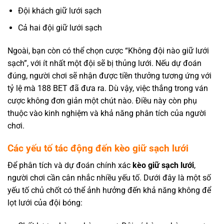
Đội khách giữ lưới sạch
Cả hai đội giữ lưới sạch
Ngoài, bạn còn có thể chọn cược “Không đội nào giữ lưới
sạch”, với ít nhất một đội sẽ bị thủng lưới. Nếu dự đoán
đúng, người chơi sẽ nhận được tiền thưởng tương ứng với
tỷ lệ mà 188 BET đã đưa ra. Dù vậy, việc thắng trong ván
cược không đơn giản một chút nào. Điều này còn phụ
thuộc vào kinh nghiệm và khả năng phân tích của người
chơi.
Các yếu tố tác động đến kèo giữ sạch lưới
Để phân tích và dự đoán chính xác
kèo giữ sạch lưới
,
người chơi cần cân nhắc nhiều yếu tố. Dưới đây là một số
yếu tố chủ chốt có thể ảnh hưởng đến khả năng không để
lọt lưới của đội bóng: