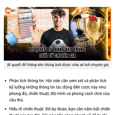
Bí quyết để thắng kèo thủng lưới được chia sẻ bởi chuyên gia
Phân tích thông tin: Hội viên cần xem xét và phân tích
kỹ lưỡng những thông tin tác động đến cược này như
phong độ, chiến thuật, đội hình và phong cách chơi của
cầu thủ.
Hiểu rõ chiến thuật: Để dự đoán, bạn cần nắm bắt chiến