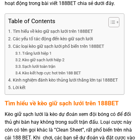
hoạt động trong bài viết 188BET chia sẻ dưới đây.
Table of Contents
Tìm hiểu về kèo giữ sạch lưới trên 188BET
Các yếu tố tác động đến kèo giữ sạch lưới
Các loại kèo giữ sạch lưới phổ biến trên 188BET
Trắng lưới hiệp 1
Kèo giữ sạch lưới hiệp 2
Sạch lưới toàn trận
Kèo kết hợp cực hot trên 188 BET
Kinh nghiệm đánh kèo thủng lưới thắng lớn tại 188BET
Lời kết
Tìm hiểu về kèo giữ sạch lưới trên 188BET
Kèo giữ sạch lưới là kèo dự đoán xem đội bóng có để đối
thủ ghi bàn hay không trong suốt trận đấu. Loại cược này
còn có tên gọi khác là “Clean Sheet”, rất phổ biến trên nhà
cái 188 BET. Khi chơi, các bạn sẽ dự đoán và đặt cược vào