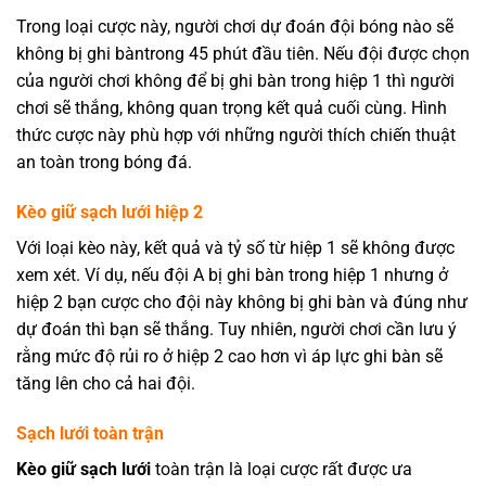
Trong loại cược này, người chơi dự đoán đội bóng nào sẽ
không bị ghi bàntrong 45 phút đầu tiên. Nếu đội được chọn
của người chơi không để bị ghi bàn trong hiệp 1 thì người
chơi sẽ thắng, không quan trọng kết quả cuối cùng. Hình
thức cược này phù hợp với những người thích chiến thuật
an toàn trong bóng đá.
Kèo giữ sạch lưới hiệp 2
Với loại kèo này, kết quả và tỷ số từ hiệp 1 sẽ không được
xem xét. Ví dụ, nếu đội A bị ghi bàn trong hiệp 1 nhưng ở
hiệp 2 bạn cược cho đội này không bị ghi bàn và đúng như
dự đoán thì bạn sẽ thắng. Tuy nhiên, người chơi cần lưu ý
rằng mức độ rủi ro ở hiệp 2 cao hơn vì áp lực ghi bàn sẽ
tăng lên cho cả hai đội.
Sạch lưới toàn trận
Kèo giữ sạch lưới
toàn trận là loại cược rất được ưa