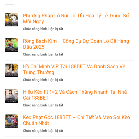
Phương Pháp Lô Rơi Tối Ưu Hóa Tỷ Lệ Trúng Số
Mỗi Ngày
ở
Chức năng bình luận bị tắt
Phương
Pháp
Rồng Bạch Kim – Công Cụ Dự Đoán Lô Đề Hàng
Lô
Đầu 2025
Rơi
ở
Chức năng bình luận bị tắt
Tối
Rồng
Ưu
Bạch
Hồ Chí Minh VIP Tại 188BET Và Danh Sách Vé
Hóa
Kim
Tỷ
Trúng Thưởng
–
Lệ
ở
Chức năng bình luận bị tắt
Công
Trúng
Hồ
Cụ
Số
Chí
Hiểu Kèo Ft 1×2 Và Cách Thắng Nhanh Tại Nhà
Dự
Mỗi
Minh
Đoán
Cái 188BET
Ngày
VIP
Lô
ở
Chức năng bình luận bị tắt
Tại
Đề
Hiểu
188BET
Hàng
Kèo
Kèo Phạt Góc 188BET – Chi Tiết Và Mẹo Soi Kèo
Và
Đầu
Ft
Danh
Chuẩn Nhất
2025
1×2
Sách
ở
Chức năng bình luận bị tắt
Và
Vé
Kèo
Cách
Trúng