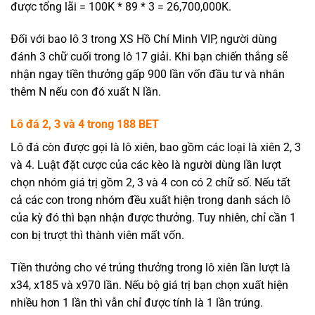
được tổng lãi = 100K * 89 * 3 = 26,700,000K.
Đối với bao lô 3 trong XS Hồ Chí Minh VIP, người dùng
đánh 3 chữ cuối trong lô 17 giải. Khi bạn chiến thắng sẽ
nhận ngay tiền thưởng gấp 900 lần vốn đầu tư và nhân
thêm N nếu con đó xuất N lần.
Lô đá 2, 3 và 4 trong 188 BET
Lô đá còn được gọi là lô xiên, bao gồm các loại là xiên 2, 3
và 4. Luật đặt cược của các kèo là người dùng lần lượt
chọn nhóm giá trị gồm 2, 3 và 4 con có 2 chữ số. Nếu tất
cả các con trong nhóm đều xuất hiện trong danh sách lô
của kỳ đó thì bạn nhận được thưởng. Tuy nhiên, chỉ cần 1
con bị trượt thì thành viên mất vốn.
Tiền thưởng cho vé trúng thưởng trong lô xiên lần lượt là
x34, x185 và x970 lần. Nếu bộ giá trị bạn chọn xuất hiện
nhiều hơn 1 lần thì vẫn chỉ được tính là 1 lần trúng.