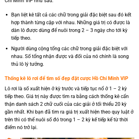
Chí Minh VIP như sau:
Bạn liệt kê tất cả các chữ trong giải đặc biệt sau đó kết
hợp thành từng cặp với nhau. Những giá trị có được là
dàn lô được dùng để nuôi trong 2 – 3 ngày cho tới kỳ
tiếp theo.
Người dùng cộng tổng các chữ trong giải đặc biệt với
nhau. Số tổng nhận được và đối của nó chính là song
thủ lô lý tưởng.
Thống kê lô rơi để tìm số đẹp đặt cược Hồ Chí Minh VIP
Lô rơi là số xuất hiện ở kỳ trước và tiếp tục nổ ở 1 – 2 kỳ
tiếp theo. Giá trị này được tìm ra bằng cách thống kê cẩn
thận danh sách 2 chữ cuối của các giải ở tối thiểu 20 kỳ
gần nhất. Khi bạn đã tìm ra giá trị xuất hiện theo quy luật ở
trên thì có thể nuôi số đó trong 1 – 2 kỳ kế tiếp kể từ thời
điểm nó trở lại.