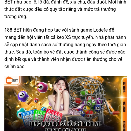
BET như bao lô, lô đá, đánh đề, xỉu chủ, đầu đuôi. Mỗi hình
thức đặt cược đều có quy tắc riêng và mức trả thưởng
tương ứng.
188 BET hiện đang hợp tác với sảnh game Lodefe để
mang đến hội viên tất cả kèo XS trực tuyến. Nhà phát hành
sẽ cập nhật danh sách số thưởng hàng ngày theo thời gian
thực. Sau đó, toàn bộ vé đặt cược thành công sẽ được xác
định kết quả và thành viên nhận được tiền thưởng cho vé
chính xác.