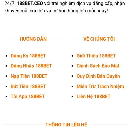
24/7.
188BET.CEO
với trải nghiệm dịch vụ đẳng cấp, nhận
khuyến mãi cực lớn và cơ hội thắng lớn mỗi ngày!
HƯỚNG DẪN
VỀ CHÚNG TÔI
Đăng Ký 188BET
Giới Thiệu 188BET
Đăng Nhập 188BET
Chính Sách Bảo Mật
Nạp Tiền 188BET
Quy Định Bản Quyền
Rút Tiền 188BET
Miễn Trừ Trách Nhiệm
Tải App 188BET
Liên Hệ 188BET
THÔNG TIN LÊN HỆ