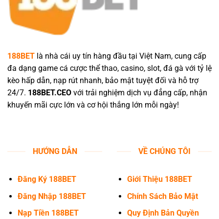
188BET
là nhà cái uy tín hàng đầu tại Việt Nam, cung cấp
đa dạng game cá cược thể thao, casino, slot, đá gà với tỷ lệ
kèo hấp dẫn, nạp rút nhanh, bảo mật tuyệt đối và hỗ trợ
24/7.
188BET.CEO
với trải nghiệm dịch vụ đẳng cấp, nhận
khuyến mãi cực lớn và cơ hội thắng lớn mỗi ngày!
HƯỚNG DẪN
VỀ CHÚNG TÔI
Đăng Ký 188BET
Giới Thiệu 188BET
Đăng Nhập 188BET
Chính Sách Bảo Mật
Nạp Tiền 188BET
Quy Định Bản Quyền