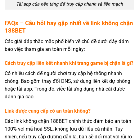
Tải app của nền tảng để truy cập nhanh và liền mạch
FAQs – Câu hỏi hay gặp nhất về link không chặn
188BET
Các giải đáp thắc mắc phổ biến về chủ đề dưới đây đảm
bảo việc tham gia an toàn mỗi ngày:
Cách truy cập liên kết nhanh khi trang game bị chặn là gì?
Có nhiều cách để người chơi truy cập hệ thống nhanh
chóng. Bao gồm thay đổi DNS, sử dụng liên kết dự phòng
hoặc tải app. Trong đó, việc tải ứng dụng nhà cái được
đánh giá cao.
Link được cung cấp có an toàn không?
Các link không chặn 188BET chính thức đảm bảo an toàn
100% với mã hoá SSL, không lưu dữ liệu cá nhân. Tuy
nhiên, nếu truy cập đường dẫn lạ, bạn sẽ đối mặt với rủi ro