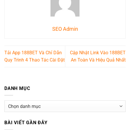
SEO Admin
Tải App 188BET Và Chỉ Dẫn
Cập Nhật Link Vào 188BET
Quy Trình 4 Thao Tác Cài Đặt
An Toàn Và Hiệu Quả Nhất
DANH MỤC
Danh
mục
BÀI VIẾT GẦN ĐÂY