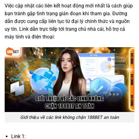
Việc cập nhật các liên kết hoạt động mới nhất là cách giúp
bạn tránh gặp tình trạng gián đoạn khi tham gia. Đường
dẫn được cung cấp liên tục từ đại lý chính thức và nguồn
uy tín. Link dẫn trực tiếp tới trang chủ nhà cái, hỗ trợ cả
máy tính và điện thoại:
Giới thiệu về các link không chặn 188BET an toàn
Link 1: