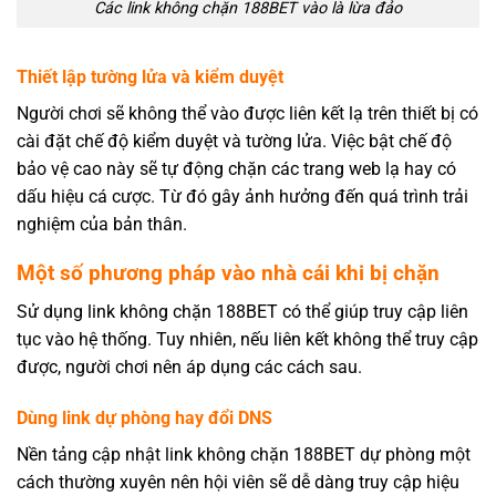
Các link không chặn 188BET vào là lừa đảo
Thiết lập tường lửa và kiểm duyệt
Người chơi sẽ không thể vào được liên kết lạ trên thiết bị có
cài đặt chế độ kiểm duyệt và tường lửa. Việc bật chế độ
bảo vệ cao này sẽ tự động chặn các trang web lạ hay có
dấu hiệu cá cược. Từ đó gây ảnh hưởng đến quá trình trải
nghiệm của bản thân.
Một số phương pháp vào nhà cái khi bị chặn
Sử dụng link không chặn 188BET có thể giúp truy cập liên
tục vào hệ thống. Tuy nhiên, nếu liên kết không thể truy cập
được, người chơi nên áp dụng các cách sau.
Dùng link dự phòng hay đổi DNS
Nền tảng cập nhật link không chặn 188BET dự phòng một
cách thường xuyên nên hội viên sẽ dễ dàng truy cập hiệu