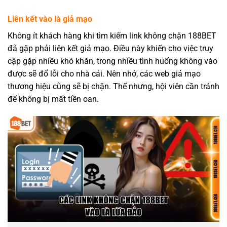
Liên kết vào là giả mạo
Không ít khách hàng khi tìm kiếm link không chặn 188BET
đã gặp phải liên kết giả mạo. Điều này khiến cho việc truy
cập gặp nhiều khó khăn, trong nhiều tình huống không vào
được sẽ đổ lỗi cho nhà cái. Nên nhớ, các web giả mạo
thương hiệu cũng sẽ bị chặn. Thế nhưng, hội viên cần tránh
để không bị mất tiền oan.