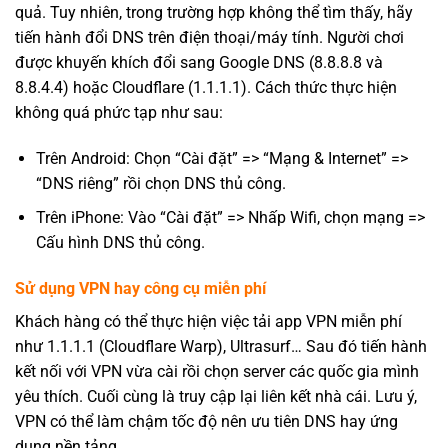
quả. Tuy nhiên, trong trường hợp không thể tìm thấy, hãy
tiến hành đổi DNS trên điện thoại/máy tính. Người chơi
được khuyến khích đổi sang Google DNS (8.8.8.8 và
8.8.4.4) hoặc Cloudflare (1.1.1.1). Cách thức thực hiện
không quá phức tạp như sau:
Trên Android: Chọn “Cài đặt” => “Mạng & Internet” =>
“DNS riêng” rồi chọn DNS thủ công.
Trên iPhone: Vào “Cài đặt” => Nhấp Wifi, chọn mạng =>
Cấu hình DNS thủ công.
Sử dụng VPN hay công cụ miễn phí
Khách hàng có thể thực hiện việc tải app VPN miễn phí
như 1.1.1.1 (Cloudflare Warp), Ultrasurf… Sau đó tiến hành
kết nối với VPN vừa cài rồi chọn server các quốc gia mình
yêu thích. Cuối cùng là truy cập lại liên kết nhà cái. Lưu ý,
VPN có thể làm chậm tốc độ nên ưu tiên DNS hay ứng
dụng nền tảng.