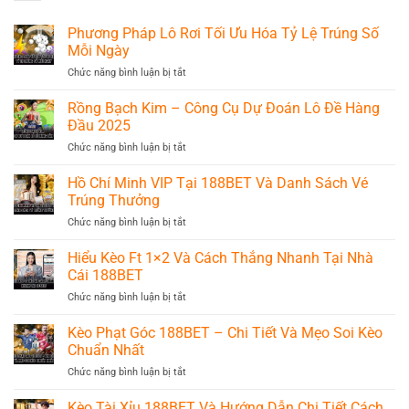
Phương Pháp Lô Rơi Tối Ưu Hóa Tỷ Lệ Trúng Số
Mỗi Ngày
ở
Chức năng bình luận bị tắt
Phương
Pháp
Rồng Bạch Kim – Công Cụ Dự Đoán Lô Đề Hàng
Lô
Đầu 2025
Rơi
ở
Chức năng bình luận bị tắt
Tối
Rồng
Ưu
Bạch
Hồ Chí Minh VIP Tại 188BET Và Danh Sách Vé
Hóa
Kim
Tỷ
Trúng Thưởng
–
Lệ
ở
Chức năng bình luận bị tắt
Công
Trúng
Hồ
Cụ
Số
Chí
Hiểu Kèo Ft 1×2 Và Cách Thắng Nhanh Tại Nhà
Dự
Mỗi
Minh
Đoán
Cái 188BET
Ngày
VIP
Lô
ở
Chức năng bình luận bị tắt
Tại
Đề
Hiểu
188BET
Hàng
Kèo
Kèo Phạt Góc 188BET – Chi Tiết Và Mẹo Soi Kèo
Và
Đầu
Ft
Danh
Chuẩn Nhất
2025
1×2
Sách
ở
Chức năng bình luận bị tắt
Và
Vé
Kèo
Cách
Trúng
Phạt
Kèo Tài Xỉu 188BET Và Hướng Dẫn Chi Tiết Cách
Thắng
Thưởng