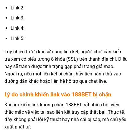
Link 2:
Link 3:
Link 4:
Link 5:
Tuy nhiên trước khi sử dụng liên kết, người chơi cần kiểm
tra xem có biểu tượng ổ khóa (SSL) trên thanh địa chỉ. Điều
này sẽ tránh được tình trạng gặp phải trang giả mạo.
Ngoài ra, nếu một liên kết bị chặn, hãy tiến hành thử vào
đường dẫn khác hoặc liên hệ hỗ trợ qua chat live.
Lý do chính khiến link vào 188BET bị chặn
Khi tìm kiếm link không chặn 188BET, rất nhiều hội viên
thắc mắc về việc tại sao liên kết truy cập thất bại. Thực tế,
đây không phải lỗi kỹ thuật hay nhà cái bị sập, mà chủ yếu
xuất phát từ;