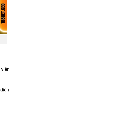
 viên
 diện