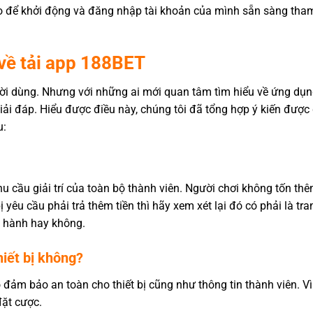
o để khởi động và đăng nhập tài khoản của mình sẵn sàng tha
 về tải app 188BET
ười dùng. Nhưng với những ai mới quan tâm tìm hiểu về ứng dụ
i đáp. Hiểu được điều này, chúng tôi đã tổng hợp ý kiến được 
u:
 cầu giải trí của toàn bộ thành viên. Người chơi không tốn thê
yêu cầu phải trả thêm tiền thì hãy xem xét lại đó có phải là tr
 hành hay không.
iết bị không?
đảm bảo an toàn cho thiết bị cũng như thông tin thành viên. Vì
đặt cược.