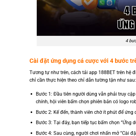
4 bướ
Cài đặt ứng dụng cá cược với 4 bước tr
Tương tự như trên, cách tải app 188BET trên hệ đ
chỉ cần thực hiện theo chỉ dẫn tường tận như sau:
Bước 1: Đầu tiên người dùng vẫn phải truy cập 
chính, hội viên bấm chọn phiên bản có logo r
Bước 2: Kế đến, thành viên chờ ít phút để ứng d
Bước 3: Tại đây, bạn tiếp tục bấm chọn “Ứng d
Bước 4: Sau cùng, người chơi nhấn mở “Cài đặ