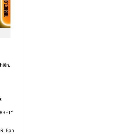
hiên,
u:
88BET”
QR. Bạn