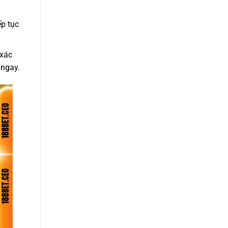
ếp tục
 xác
 ngay.