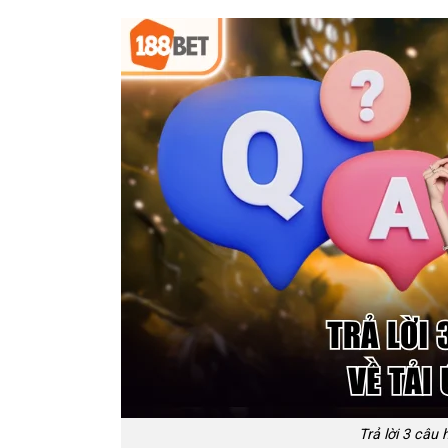
Trả lời 3 câu