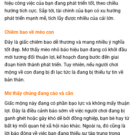
hiệu công việc của bạn đang phát triển tốt, theo chiều
hướng tích cực. Sắp tới, tài chính của bạn có xu hướng
phát triển mạnh mẽ, tích lũy được nhiều của cải lớn.
Chiêm bao về mèo con
Đây là giấc chiêm bao dễ thương và mang nhiều ý nghĩa
tốt đẹp. Mơ thấy mèo nhỏ báo hiệu bạn đang có khởi đầu
mới tương đối thuận lợi, kế hoạch đang bước đến giai
đoạn hình thành phát triển. Tuy nhiên, nếu người chơi
mộng về con đang bị đi lạc tức là đang bị thiếu tự tin về
bản thân.
Mơ thấy chúng đang cào và cắn
Giấc mộng này đang có phần bạo lực và không mấy thuận
lợi. Đây là điều cảnh báo sớm về việc người chơi đang bị
ganh ghét hoặc gây khó dễ bởi đồng nghiệp, bạn bè hay từ
bất kỳ mối quan hệ xã hội nào khác. Ngoài ra, đó cũng là
lời báo động về việc bạn đang thiếu sự tập trung trong