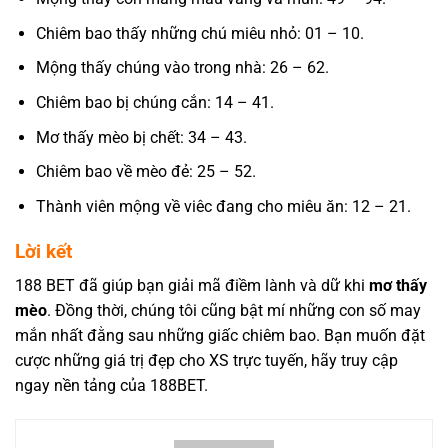
Chiêm bao thấy những chú miêu nhỏ: 01 – 10.
Mộng thấy chúng vào trong nhà: 26 – 62.
Chiêm bao bị chúng cắn: 14 – 41.
Mơ thấy mèo bị chết: 34 – 43.
Chiêm bao về mèo đẻ: 25 – 52.
Thành viên mộng về viêc đang cho miêu ăn: 12 – 21.
Lời kết
188 BET đã giúp bạn giải mã điềm lành và dữ khi
mơ thấy
mèo
. Đồng thời, chúng tôi cũng bật mí những con số may
mắn nhất đằng sau những giấc chiêm bao. Bạn muốn đặt
cược những giá trị đẹp cho XS trực tuyến, hãy truy cập
ngay nền tảng của 188BET.