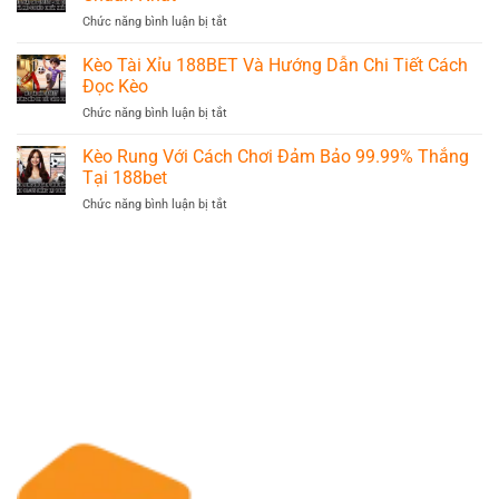
1×2
Sách
ở
Chức năng bình luận bị tắt
Và
Vé
Kèo
Cách
Trúng
Phạt
Kèo Tài Xỉu 188BET Và Hướng Dẫn Chi Tiết Cách
Thắng
Thưởng
Góc
Nhanh
Đọc Kèo
188BET
Tại
ở
Chức năng bình luận bị tắt
–
Nhà
Kèo
Chi
Cái
Tài
Kèo Rung Với Cách Chơi Đảm Bảo 99.99% Thắng
Tiết
188BET
Xỉu
Và
Tại 188bet
188BET
Mẹo
ở
Chức năng bình luận bị tắt
Và
Soi
Kèo
Hướng
Kèo
Rung
Dẫn
Chuẩn
Với
Chi
Nhất
Cách
Tiết
Chơi
Cách
Đảm
Đọc
Bảo
Kèo
99.99%
Thắng
Tại
188bet