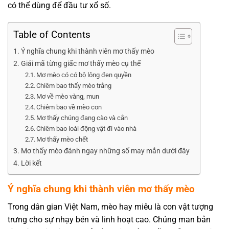
có thể dùng để đầu tư xổ số.
Table of Contents
Ý nghĩa chung khi thành viên mơ thấy mèo
Giải mã từng giấc mơ thấy mèo cụ thể
Mơ mèo có có bộ lông đen quyền
Chiêm bao thấy mèo trắng
Mơ về mèo vàng, mun
Chiêm bao về mèo con
Mơ thấy chúng đang cào và cắn
Chiêm bao loài động vật đi vào nhà
Mơ thấy mèo chết
Mơ thấy mèo đánh ngay những số may mắn dưới đây
Lời kết
Ý nghĩa chung khi thành viên mơ thấy mèo
Trong dân gian Việt Nam, mèo hay miêu là con vật tượng
trưng cho sự nhạy bén và linh hoạt cao. Chúng man bản