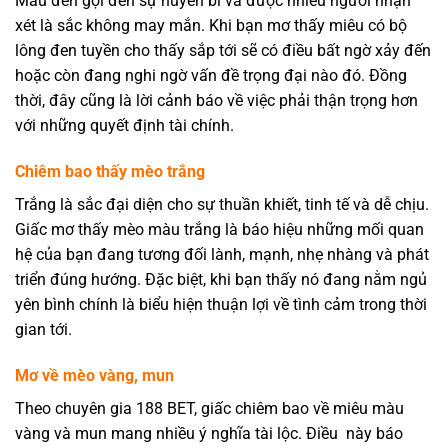
Màu đen gợi đến sự huyền bí và được nhiều người nhận
xét là sắc không may mắn. Khi bạn mơ thấy miêu có bộ
lông đen tuyền cho thấy sắp tới sẽ có điều bất ngờ xảy đến
hoặc còn đang nghi ngờ vấn đề trọng đại nào đó. Đồng
thời, đây cũng là lời cảnh báo về việc phải thận trọng hơn
với những quyết định tài chính.
Chiêm bao thấy mèo trắng
Trắng là sắc đại diện cho sự thuần khiết, tinh tế và dễ chịu.
Giấc mơ thấy mèo màu trắng là báo hiệu những mối quan
hệ của bạn đang tương đối lành, mạnh, nhẹ nhàng và phát
triển đúng hướng. Đặc biệt, khi bạn thấy nó đang nằm ngủ
yên bình chính là biểu hiện thuận lợi về tình cảm trong thời
gian tới.
Mơ về mèo vàng, mun
Theo chuyên gia 188 BET, giấc chiêm bao về miêu màu
vàng và mun mang nhiều ý nghĩa tài lộc. Điều này báo