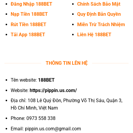
Đăng Nhập 188BET
Chính Sách Bảo Mật
Nạp Tiền 188BET
Quy Định Bản Quyền
Rút Tiền 188BET
Miễn Trừ Trách Nhiệm
Tải App 188BET
Liên Hệ 188BET
THÔNG TIN LÊN HỆ
Tên website:
188BET
Website:
https://pippin.us.com/
Địa chỉ:
108 Lê Quý Đôn, Phường Võ Thị Sáu, Quận 3,
Hồ Chí Minh, Việt Nam
Phone:
0973 558 338
Email:
pippin.us.com@gmail.com