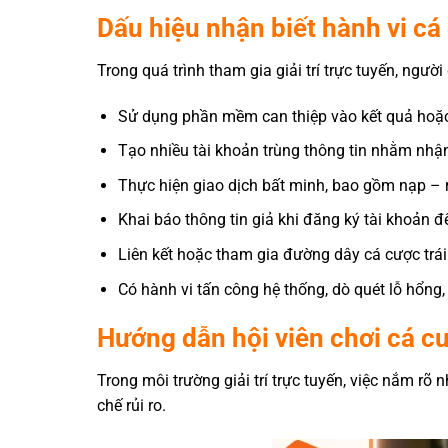
Dấu hiệu nhận biết hành vi c
Trong quá trình tham gia giải trí trực tuyến, ngư
Sử dụng phần mềm can thiệp vào kết quả hoặc 
Tạo nhiều tài khoản trùng thông tin nhằm nhận
Thực hiện giao dịch bất minh, bao gồm nạp – r
Khai báo thông tin giả khi đăng ký tài khoản đ
Liên kết hoặc tham gia đường dây cá cược trá
Có hành vi tấn công hệ thống, dò quét lỗ hổng,
Hướng dẫn hội viên chơi cá c
Trong môi trường giải trí trực tuyến, việc nắm rõ
chế rủi ro.