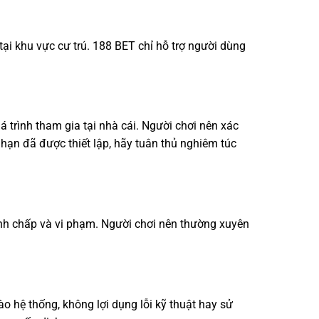
 tại khu vực cư trú. 188 BET chỉ hỗ trợ người dùng
uá trình tham gia tại nhà cái. Người chơi nên xác
 hạn đã được thiết lập, hãy tuân thủ nghiêm túc
h chấp và vi phạm. Người chơi nên thường xuyên
o hệ thống, không lợi dụng lỗi kỹ thuật hay sử