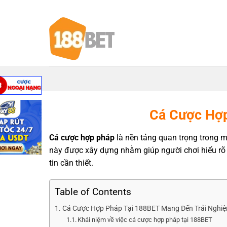
Bỏ
qua
nội
dung
Cá Cược Hợp
Cá cược hợp pháp
là nền tảng quan trọng trong m
này được xây dựng nhằm giúp người chơi hiểu rõ 
tin cần thiết.
Table of Contents
Cá Cược Hợp Pháp Tại 188BET Mang Đến Trải Nghi
Khái niệm về việc cá cược hợp pháp tại 188BET